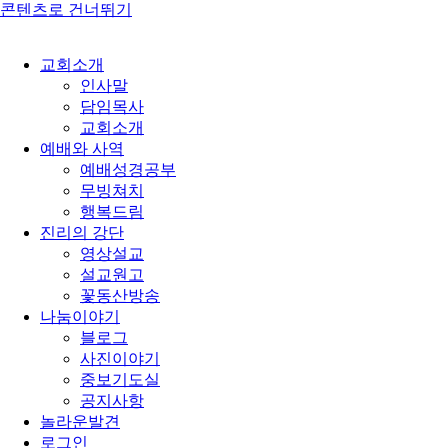
콘텐츠로 건너뛰기
교회소개
인사말
담임목사
교회소개
예배와 사역
예배성경공부
무빙쳐치
행복드림
진리의 강단
영상설교
설교원고
꽃동산방송
나눔이야기
블로그
사진이야기
중보기도실
공지사항
놀라운발견
로그인