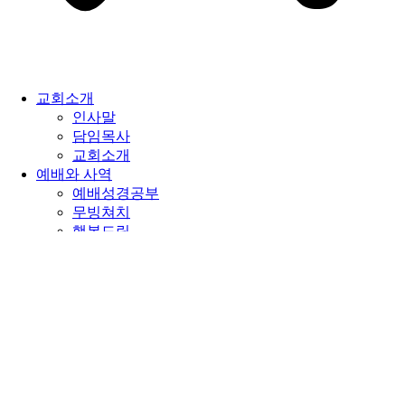
교회소개
인사말
담임목사
교회소개
예배와 사역
예배성경공부
무빙쳐치
행복드림
진리의 강단
영상설교
설교원고
꽃동산방송
나눔이야기
블로그
사진이야기
중보기도실
공지사항