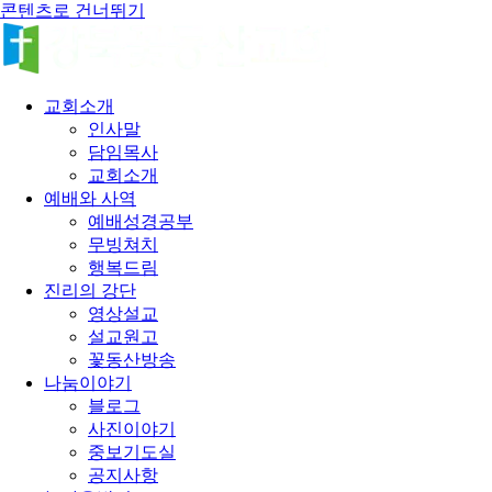
콘텐츠로 건너뛰기
교회소개
인사말
담임목사
교회소개
예배와 사역
예배성경공부
무빙쳐치
행복드림
진리의 강단
영상설교
설교원고
꽃동산방송
나눔이야기
블로그
사진이야기
중보기도실
공지사항