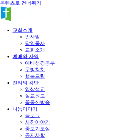
콘텐츠로 건너뛰기
교회소개
인사말
담임목사
교회소개
예배와 사역
예배성경공부
무빙쳐치
행복드림
진리의 강단
영상설교
설교원고
꽃동산방송
나눔이야기
블로그
사진이야기
중보기도실
공지사항