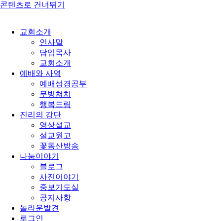
콘텐츠로 건너뛰기
교회소개
인사말
담임목사
교회소개
예배와 사역
예배성경공부
무빙쳐치
행복드림
진리의 강단
영상설교
설교원고
꽃동산방송
나눔이야기
블로그
사진이야기
중보기도실
공지사항
놀라운발견
로그인