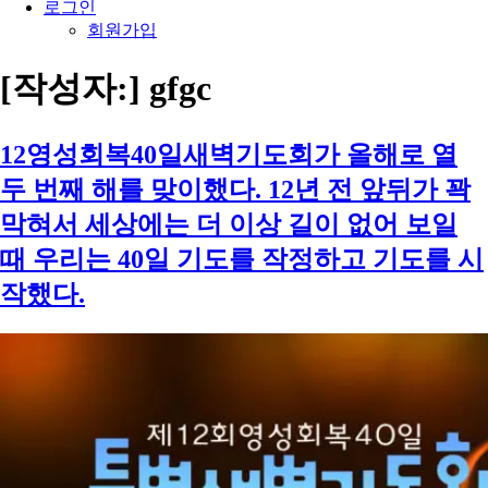
로그인
회원가입
[작성자:]
gfgc
12영성회복40일새벽기도회가 올해로 열
두 번째 해를 맞이했다. 12년 전 앞뒤가 꽉
막혀서 세상에는 더 이상 길이 없어 보일
때 우리는 40일 기도를 작정하고 기도를 시
작했다.