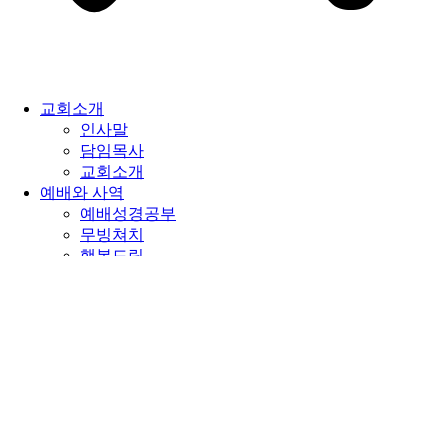
교회소개
인사말
담임목사
교회소개
예배와 사역
예배성경공부
무빙쳐치
행복드림
진리의 강단
영상설교
설교원고
꽃동산방송
나눔이야기
블로그
사진이야기
중보기도실
공지사항