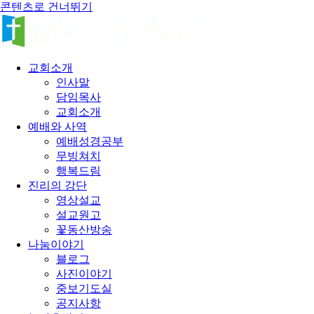
콘텐츠로 건너뛰기
교회소개
인사말
담임목사
교회소개
예배와 사역
예배성경공부
무빙쳐치
행복드림
진리의 강단
영상설교
설교원고
꽃동산방송
나눔이야기
블로그
사진이야기
중보기도실
공지사항