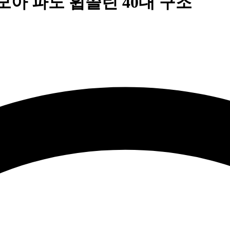
모아 파도 휩쓸린 40대 구조