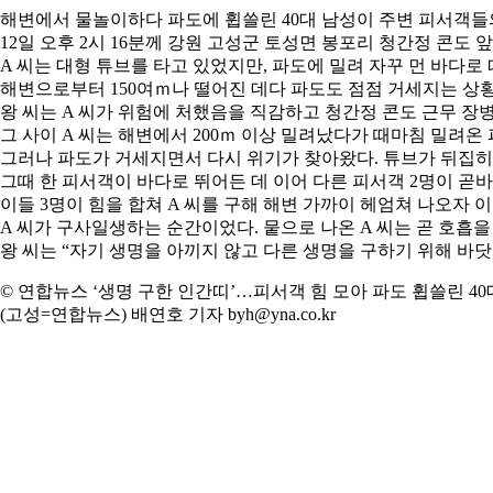
해변에서 물놀이하다 파도에 휩쓸린 40대 남성이 주변 피서객들
12일 오후 2시 16분께 강원 고성군 토성면 봉포리 청간정 콘도 앞
A 씨는 대형 튜브를 타고 있었지만, 파도에 밀려 자꾸 먼 바다로
해변으로부터 150여ｍ나 떨어진 데다 파도도 점점 거세지는 상
왕 씨는 A 씨가 위험에 처했음을 직감하고 청간정 콘도 근무 장
그 사이 A 씨는 해변에서 200ｍ 이상 밀려났다가 때마침 밀려온 
그러나 파도가 거세지면서 다시 위기가 찾아왔다. 튜브가 뒤집히면
그때 한 피서객이 바다로 뛰어든 데 이어 다른 피서객 2명이 곧
이들 3명이 힘을 합쳐 A 씨를 구해 해변 가까이 헤엄쳐 나오자
A 씨가 구사일생하는 순간이었다. 뭍으로 나온 A 씨는 곧 호흡을
왕 씨는 “자기 생명을 아끼지 않고 다른 생명을 구하기 위해 
© 연합뉴스 ‘생명 구한 인간띠’…피서객 힘 모아 파도 휩쓸린 40
(고성=연합뉴스) 배연호 기자 byh@yna.co.kr