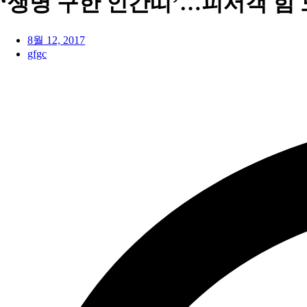
‘생명 구한 인간띠’…피서객 힘 
8월 12, 2017
gfgc