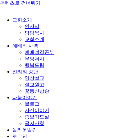
콘텐츠로 건너뛰기
교회소개
인사말
담임목사
교회소개
예배와 사역
예배성경공부
무빙쳐치
행복드림
진리의 강단
영상설교
설교원고
꽃동산방송
나눔이야기
블로그
사진이야기
중보기도실
공지사항
놀라운발견
로그인