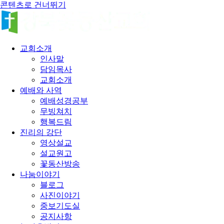
콘텐츠로 건너뛰기
교회소개
인사말
담임목사
교회소개
예배와 사역
예배성경공부
무빙쳐치
행복드림
진리의 강단
영상설교
설교원고
꽃동산방송
나눔이야기
블로그
사진이야기
중보기도실
공지사항