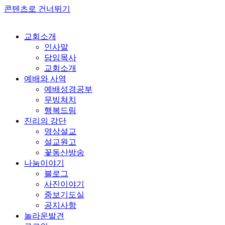
콘텐츠로 건너뛰기
교회소개
인사말
담임목사
교회소개
예배와 사역
예배성경공부
무빙쳐치
행복드림
진리의 강단
영상설교
설교원고
꽃동산방송
나눔이야기
블로그
사진이야기
중보기도실
공지사항
놀라운발견