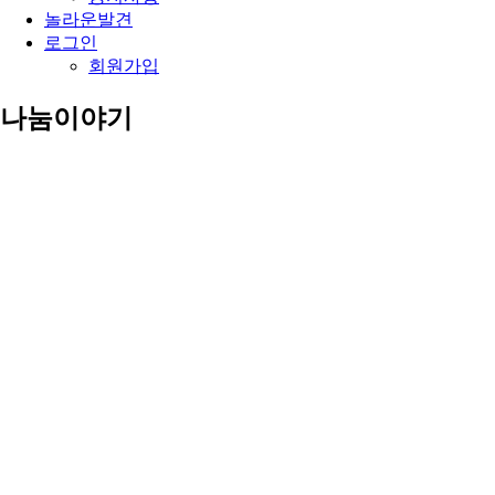
놀라운발견
로그인
회원가입
나눔이야기
증인들의 사진 이야기 기도제목이 있습니다.
블로그
사진이야기
중보기도실
공지사항
블로그
사진이야기
중보기도실
공지사항
사진이야기