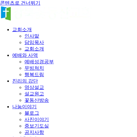
콘텐츠로 건너뛰기
교회소개
인사말
담임목사
교회소개
예배와 사역
예배성경공부
무빙쳐치
행복드림
진리의 강단
영상설교
설교원고
꽃동산방송
나눔이야기
블로그
사진이야기
중보기도실
공지사항