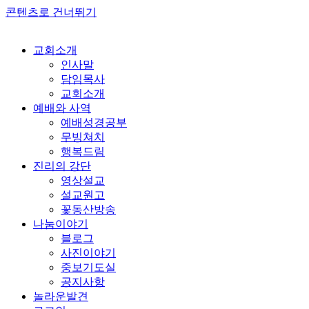
콘텐츠로 건너뛰기
교회소개
인사말
담임목사
교회소개
예배와 사역
예배성경공부
무빙쳐치
행복드림
진리의 강단
영상설교
설교원고
꽃동산방송
나눔이야기
블로그
사진이야기
중보기도실
공지사항
놀라운발견