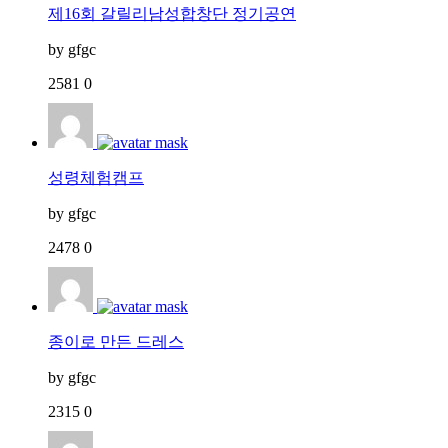
제16회 갈릴리남성합창단 정기공연
by
gfgc
2581
0
성령체험캠프
by
gfgc
2478
0
종이로 만든 드레스
by
gfgc
2315
0