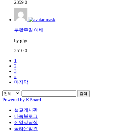
2359
0
부활주일 예배
by
gfgc
2510
0
1
2
3
»
마지막
검색
Powered by KBoard
설교게시판
나눔블로그
신앙상담실
놀라운발견