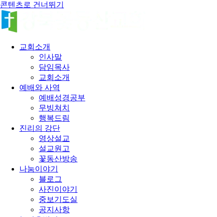
콘텐츠로 건너뛰기
교회소개
인사말
담임목사
교회소개
예배와 사역
예배성경공부
무빙쳐치
행복드림
진리의 강단
영상설교
설교원고
꽃동산방송
나눔이야기
블로그
사진이야기
중보기도실
공지사항