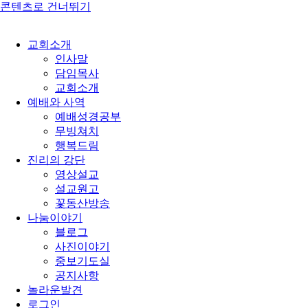
콘텐츠로 건너뛰기
교회소개
인사말
담임목사
교회소개
예배와 사역
예배성경공부
무빙쳐치
행복드림
진리의 강단
영상설교
설교원고
꽃동산방송
나눔이야기
블로그
사진이야기
중보기도실
공지사항
놀라운발견
로그인