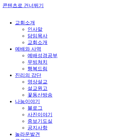
콘텐츠로 건너뛰기
교회소개
인사말
담임목사
교회소개
예배와 사역
예배성경공부
무빙쳐치
행복드림
진리의 강단
영상설교
설교원고
꽃동산방송
나눔이야기
블로그
사진이야기
중보기도실
공지사항
놀라운발견