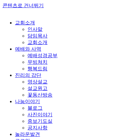
콘텐츠로 건너뛰기
교회소개
인사말
담임목사
교회소개
예배와 사역
예배성경공부
무빙쳐치
행복드림
진리의 강단
영상설교
설교원고
꽃동산방송
나눔이야기
블로그
사진이야기
중보기도실
공지사항
놀라운발견