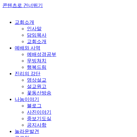
콘텐츠로 건너뛰기
교회소개
인사말
담임목사
교회소개
예배와 사역
예배성경공부
무빙쳐치
행복드림
진리의 강단
영상설교
설교원고
꽃동산방송
나눔이야기
블로그
사진이야기
중보기도실
공지사항
놀라운발견