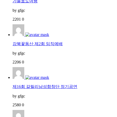
가을효도여행
by
gfgc
2201
0
강북꽃동산 제2회 임직예배
by
gfgc
2206
0
제16회 갈릴리남성합창단 정기공연
by
gfgc
2580
0