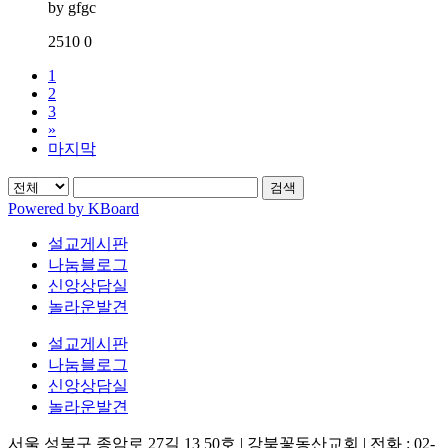
by
gfgc
2510
0
1
2
3
»
마지막
검색
Powered by KBoard
설교게시판
나눔블로그
신앙상담실
놀라운발견
설교게시판
나눔블로그
신앙상담실
놀라운발견
서울 성북구 종암로 27길 13 50호 | 강북꽃동산교회 | 전화 : 02-