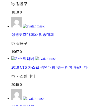
by
길윤구
1810
0
성경퀴즈대회와 암송대회
by
길윤구
1967
0
2018 CTS 가스펠 경연대회 많은 참여바랍니다.
by
가스펠러버
2040
0