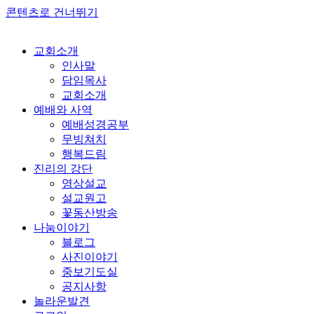
콘텐츠로 건너뛰기
교회소개
인사말
담임목사
교회소개
예배와 사역
예배성경공부
무빙쳐치
행복드림
진리의 강단
영상설교
설교원고
꽃동산방송
나눔이야기
블로그
사진이야기
중보기도실
공지사항
놀라운발견