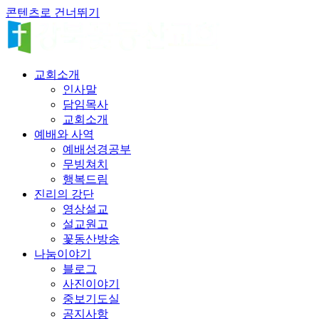
콘텐츠로 건너뛰기
교회소개
인사말
담임목사
교회소개
예배와 사역
예배성경공부
무빙쳐치
행복드림
진리의 강단
영상설교
설교원고
꽃동산방송
나눔이야기
블로그
사진이야기
중보기도실
공지사항