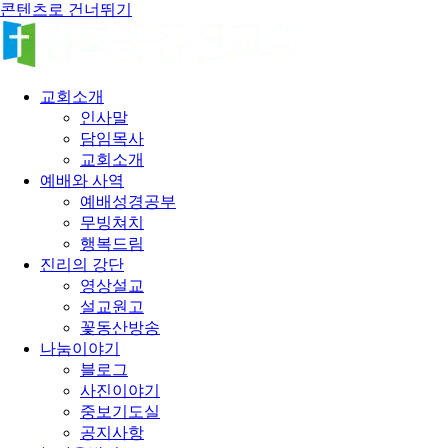
콘텐츠로 건너뛰기
교회소개
인사말
담임목사
교회소개
예배와 사역
예배성경공부
무빙쳐치
행복드림
진리의 강단
영상설교
설교원고
꽃동산방송
나눔이야기
블로그
사진이야기
중보기도실
공지사항