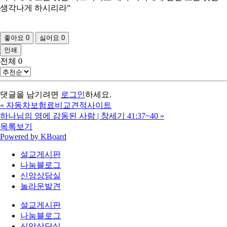
생각나게 하시리라”
좋아요
0
싫어요
0
인쇄
전체
0
댓글을 남기려면
로그인
하세요.
«
자동차보험료비교견적사이트
하나님의 영에 감동된 사람 | 창세기 41:37~40
»
목록보기
Powered by KBoard
설교게시판
나눔블로그
신앙상담실
놀라운발견
설교게시판
나눔블로그
신앙상담실