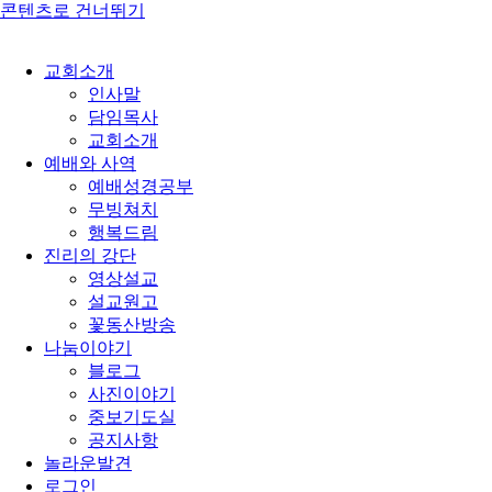
콘텐츠로 건너뛰기
교회소개
인사말
담임목사
교회소개
예배와 사역
예배성경공부
무빙쳐치
행복드림
진리의 강단
영상설교
설교원고
꽃동산방송
나눔이야기
블로그
사진이야기
중보기도실
공지사항
놀라운발견
로그인