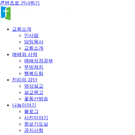
콘텐츠로 건너뛰기
교회소개
인사말
담임목사
교회소개
예배와 사역
예배성경공부
무빙쳐치
행복드림
진리의 강단
영상설교
설교원고
꽃동산방송
나눔이야기
블로그
사진이야기
중보기도실
공지사항