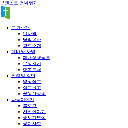
콘텐츠로 건너뛰기
교회소개
인사말
담임목사
교회소개
예배와 사역
예배성경공부
무빙쳐치
행복드림
진리의 강단
영상설교
설교원고
꽃동산방송
나눔이야기
블로그
사진이야기
중보기도실
공지사항