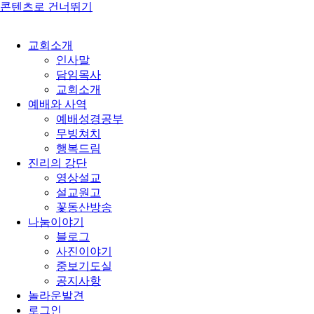
콘텐츠로 건너뛰기
교회소개
인사말
담임목사
교회소개
예배와 사역
예배성경공부
무빙쳐치
행복드림
진리의 강단
영상설교
설교원고
꽃동산방송
나눔이야기
블로그
사진이야기
중보기도실
공지사항
놀라운발견
로그인