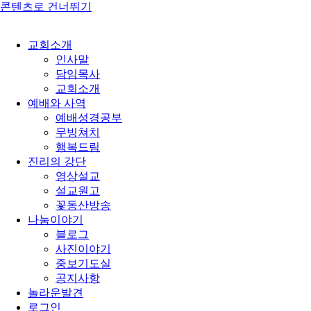
콘텐츠로 건너뛰기
교회소개
인사말
담임목사
교회소개
예배와 사역
예배성경공부
무빙쳐치
행복드림
진리의 강단
영상설교
설교원고
꽃동산방송
나눔이야기
블로그
사진이야기
중보기도실
공지사항
놀라운발견
로그인