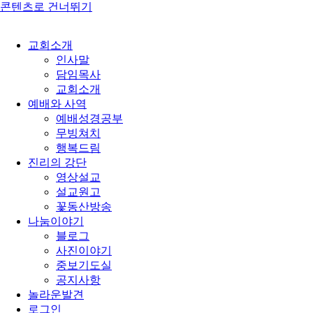
콘텐츠로 건너뛰기
교회소개
인사말
담임목사
교회소개
예배와 사역
예배성경공부
무빙쳐치
행복드림
진리의 강단
영상설교
설교원고
꽃동산방송
나눔이야기
블로그
사진이야기
중보기도실
공지사항
놀라운발견
로그인