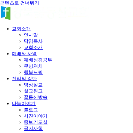
콘텐츠로 건너뛰기
교회소개
인사말
담임목사
교회소개
예배와 사역
예배성경공부
무빙쳐치
행복드림
진리의 강단
영상설교
설교원고
꽃동산방송
나눔이야기
블로그
사진이야기
중보기도실
공지사항