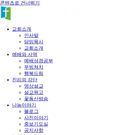
콘텐츠로 건너뛰기
교회소개
인사말
담임목사
교회소개
예배와 사역
예배성경공부
무빙쳐치
행복드림
진리의 강단
영상설교
설교원고
꽃동산방송
나눔이야기
블로그
사진이야기
중보기도실
공지사항