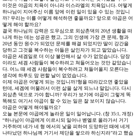
이것은 야곱의 치욕이 아니라 이스라엘의 치욕입니다. 어떻게
하나님이 지어주신 이름 앞에 이런 일이 있을 수 있는 것입니
까? 우리는 이를 어떻게 해석하면 좋을까요? 앞으로 야곱은 어
떻게 해야 할까요?
결국 하나님의 강력은 도우심으로 외삼촌댁의 20년 생활을 떠
나게 하는 데는 성공은 했고, 그의 인생에 가장 큰 문제, 형과
20년 동안 원수가 되었던 문제를 해결 되었지만 딸이 강간을
당하고 그것을 복수하는 아들은 살인자가 되고 말았습니다.
야곱은 세겜일로 더 이상 불안해서 살 수가 없었습니다. 당장
이라도 세겜 사람들이 복수하려고 쳐들어오는 것만 같았습니
다. 어느 때 세겜 사람들이 복수하려고 쳐들어올지 모른다는
생각에 하루도 맘 편할 날이 없었습니다.
이제 야곱은 어떻게 되는 것입니까?형을 따라갔으면 좋았을
턴데, 세겜에 머물러서 이런 삶을 살게 되느냐 말입니다. 다시
외삼촌 댁으로 가야 합니까? 우리가 보기에 야곱이 그렇게 똑
똑해도 여기서 야곱이 할 수 있는 일은 잘 보이지 않습니다.
야곱은 어떻게 해야될까요?
오늘 본문에 야곱에게 놀라운 일이 일어납니다. (창 35:1, 개정)
“하나님이 야곱에게 이르시되 일어나 벧엘로 올라가서 거기
거주하며 네가 네 형 에서의 낯을 피하여 도망하던 때에 네게
나타났던 하나님께 거기서 제단을 쌓으라 하신지라”라고 했습