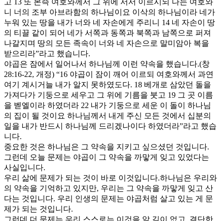
고 13 또 본즉 여호와께서 그 위에 서서 이르시되 나는 여호와
니 너의 조부 아브라함의 하나님이요 이삭의 하나님이라 네가
누워 있는 땅을 내가 너와 네 자손에게 주리니 14 네 자손이 땅
의 티끌 같이 되어 네가 서쪽과 동쪽과 북쪽과 남쪽으로 퍼져
나갈지며 땅의 모든 족속이 너와 네 자손으로 말미암아 복을
받으리라”라고 했습니다.
야곱은 잠에서 일어나서 하나님께 이런 약속을 했습니다.(창
28:16-22, 개정) “16 야곱이 잠이 깨어 이르되 여호와께서 과연
여기 계시거늘 내가 알지 못하였도다. 18 베개로 삼았던 돌을
가져다가 기둥으로 세우고 그 위에 기름을 붓고 19 그 곳 이름
을 벧엘이라 하였더라 22 내가 기둥으로 세운 이 돌이 하나님
의 집이 될 것이요 하나님께서 내게 주신 모든 것에서 십분의
일을 내가 반드시 하나님께 드리겠나이다 하였더라”라고 했습
니다.
중요한 것은 하나님은 그 약속을 지키고 싶으셨던 것입니다.
그런데 오늘 문제는 야곱이 그 약속을 까맣게 잊고 있었다는
사실입니다.
우리 삶에 문제가 되는 것이 바로 이것입니다.하나님은 우리와
의 약속을 기억하고 있지만, 우리는 그 약속을 까맣게 잊고 산
다는 것입니다. 우리 인생의 문제는 야곱처럼 살고 있는 게 문
제가 되는 것입니다.
그런데 더 문제는 우리 스스로는 이것을 알 길이 없고, 결단한