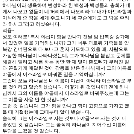
하나님이라 생육하며 번성하라 한 백성과 백성들의 총회가 네
게서 나오고 왕들이 네 허리에서 나오리라 12 내가 아브라함과
이삭에게 준 땅을 네게 주고 내가 네 후손에게도 그 땅을 주리
라 하시고”라고 하셨습니다.
적용~
성도 여러분! 혹시 야곱이 형을 만나기 전날 밤 얍복강 강가에
서 있었던 일을 기억하십니까? 그가 너무 괴로워 가족들을 얍
복강 건너편으로 다 보내고 혼자 기도하고 있을 때, 사람으로
가장한 하나님이 나타나셨는데, 그가 하나님을 붙잡고 문제를
해결해 달라고 씨름 하는 동안 한 대 맞아 환도뼈가 부러진 일
과 끈질기게 매달린 것에 감동을 받은 하나님께서 그의 이름을
야곱에서 이스라엘로 바꿔준 일을 기억하십니까?
그런데 오늘 하나님은 네 이름이 야곱이 아니라 이스라엘로 부
를 것이라고 말씀하셨습니다. 어떻게 된 것입니까? 전에 하나
님께서 그의 이름을 야곱에서 이스라엘로 바꿔주셨는데 그는
그 이름을 사용 안 한 것입니까?
그런 것 같습니다. 그가 형을 만나고 형이 고향으로 가자고 했
을 때 거절했는데 그때부터 알아 봤습니다.
솔직히 그는 이스라엘로 사는 것보다 야곱으로 사는 것이 더
좋았던 것 같습니다. 그는 솔직히 하나님이 지어주신 이름에
부담을 느겼을 것 같습니다.