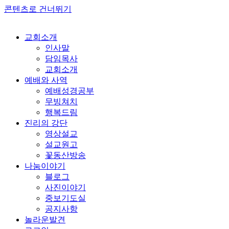
콘텐츠로 건너뛰기
교회소개
인사말
담임목사
교회소개
예배와 사역
예배성경공부
무빙쳐치
행복드림
진리의 강단
영상설교
설교원고
꽃동산방송
나눔이야기
블로그
사진이야기
중보기도실
공지사항
놀라운발견