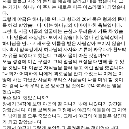
자를 붙들고 자신의 문제를 해결해 달라고 떼를 썼습니다. 그
는 거기서 하나님이 주시는 새로운 이름 이스라엘이 되었습니
다.
그렇게 야곱은 하나님을 만나고 형과의 20년 묵은 형과의 문제
를 해결 받았습니다. 이는 하나님의 어마어마한 축복입니다.
그런데, 지금 야곱의 얼굴에는 근심과 두려움이 가득 차 있습
니다. 믿음의 조상같아 보이지 않습니다. 얼마 전 얍복강에서
하나님을 만나고 새로운 이름을 받은 사람같아 보이지 않습니
다. 혹시 얍복강에서 하나님의 사자와 겨류어 싸우다가 환도뼈
가 유골 되었다고 했는데 그래서 몸이 아픈 것일까요?
오늘 성경에 이런 구절이 그의 얼굴의 표정을 대변해 줄 수 있
을 것입니다. 야곱은 자식들을 불러 놓고 이런 말을 했습니다.
“너희가 어찌하여 나에게 괴로움을 안겨 주었느냐 이제는 이
땅에 사는 가난안 사람과 부리스 사람들이 나를 미워 할 것이
다. 결국 나와 우리 집은 망하고 말 것이다.”(34:30)라는 말을
했습니다.
무슨 일이 있었습니까?
창세기 34장에 보면 야곱의 딸 디나가 밖에 나갔다가 강간을
당했습니다. 이를 보복하는 과정에서 야곱의 아들들이 그 지역
의 남자들을 모두 죽었습니다. 그래서 야곱의 아들들은 살인자
가 되고 말았습니다.
그래서 야곱이 그렇게 불안하고 두려워하는 것이었습니다.