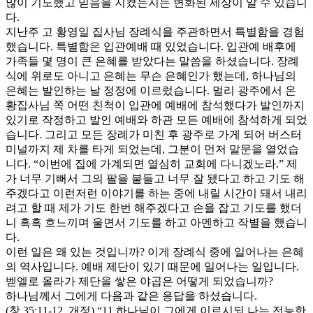
많이 기도했고 믿음을 지켰는지는 변화된 세상이 알 수 있습니
다.
지난주 고 황영일 집사님 장례식을 주관하면서 특별함을 경험
했습니다. 특별함은 입관예배 때 있었습니다. 입관예 배후에
가족들 몇 명이 큰 은혜를 받았다는 말씀을 하셨습니다. 장례
식에 위로도 아니고 은혜는 무슨 은혜인가 했는데, 하나님의
은혜는 발인하는 날 정정에 이르렀습니다. 멀리 광주에서 온
황집사님 쪽 어떤 친척이 입관에 예배에 참석했다가 발인까지
있기로 작정하고 발인 예배와 하관 모든 예배에 참석하게 되었
습니다. 그리고 모든 장례가 미친 후 광주로 가게 되어 버스터
미널까지 제 차를 타게 되었는데, 그분이 먼저 말문을 열었습
니다. “이번에 집에 가계되면 열심히 교회에 다니겠노라.” 제
가 너무 기뻐서 그의 팔을 붙들고 너무 잘 됐다고 하고 기도 해
주겠다고 이런저런 이야기를 하는 중에 내릴 시간이 돼서 내리
려고 할 때 제가 기도 한번 해주겠다고 손을 잡고 기도를 했더
니 흑흑 흐느끼며 울면서 기도를 하고 아멘하고 작별을 했습니
다.
이런 일은 왜 있는 것입니까? 이게 장례식 중에 일어나는 은혜
의 역사입니다. 예배 제단이 있기 때문에 일어나는 일입니다.
벧엘로 올라가 제단을 쌓은 야곱은 어떻게 되었습니까?
하나님께서 그에게 다음과 같은 응답을 하셨습니다.
(창 35:11-12, 개정) “11 하나님이 그에게 이르시되 나는 전능한