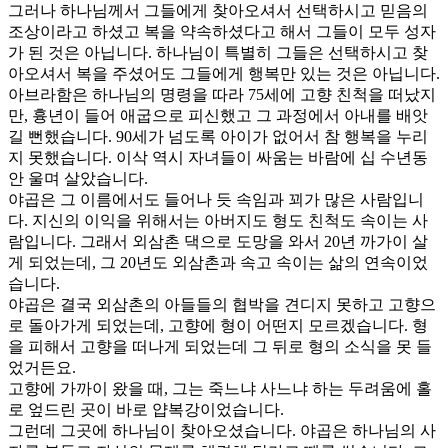
그러나 하나님께서 그들에게 찾아오셔서 선택하시고 믿음의
조상이라고 하셨고 복을 약속하셨다고 해서 그들이 모두 성자
가 된 것은 아닙니다. 하나님이 특별히 그들은 선택하시고 찾
아오셔서 복을 주셨어도 그들에게 행복만 있는 것은 아닙니다.
아브라함은 하나님의 명령을 따라 75세에 고향 친척을 떠났지
만, 흉년이 들어 애굽으로 피신했고 그 과정에서 아내를 배앗
길 뻔했습니다. 90세가 넘도록 아이가 없어서 참 행복을 누리
지 못했습니다. 이삭 역시 자녀들이 싸움는 바람에 십 수년동
안 울며 살았습니다.
야곱은 그 이름에서도 들어나 듯 속임과 꾀가 많은 사람입니
다. 지신의 이익을 위해서는 아버지도 형도 친척도 속이는 사
람입니다. 그래서 외삼촌 댁으로 도망을 와서 20년 까가이 살
게 되었는데, 그 20년도 외삼촌과 속고 속이는 삶의 연속이었
습니다.
야곱은 결국 외삼촌의 아들들의 협박을 견디지 못하고 고향으
로 돌아가게 되었는데, 고향에 형이 어떤지 모르겠습니다. 형
을 피해서 고향을 떠나게 되었는데 그 뒤로 형의 소식을 못 들
었거든요.
고향에 가까이 왔을 때, 그는 죽느냐 사느냐 하는 두려움에 홀
로 엎드린 곳이 바로 얍복강이었습니다.
그런데 그곳에 하나님이 찾아오셨습니다. 야곱은 하나님의 사