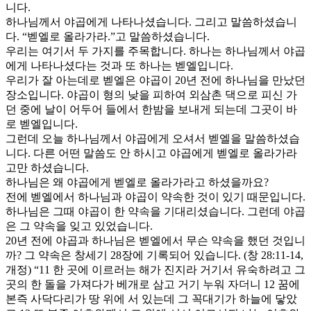
니다.
하나님께서 야곱에게 나타나셨습니다. 그리고 말씀하셨습니
다. “벧엘로 올라가라.”고 말씀하셨습니다.
우리는 여기서 두 가지를 주목합니다. 하나는 하나님께서 야곱
에게 나타나셨다는 것과 또 하나는 벧엘입니다.
우리가 잘 아는데로 벧엘은 야곱이 20년 전에 하나님을 만났던
장소입니다. 야곱이 형의 낮을 피하여 외삼촌 댁으로 피신 가
던 중에 날이 어두어 들에서 한밤을 보내게 되는데 그곳이 바
로 벧엘입니다.
그런데 오늘 하나님께서 야곱에게 오셔서 벧엘을 말씀하셨습
니다. 다른 어떤 말씀도 안 하시고 야곱에게 벧엘로 올라가라
고만 하셨습니다.
하나님은 왜 야곱에게 벧엘로 올라가라고 하셨을까요?
전에 벧엘에서 하나님과 야곱이 약속한 것이 있기 때문입니다.
하나님은 그때 야곱이 한 약속을 기대리셨습니다. 그런데 야곱
은 그 약속을 잊고 있었습니다.
20년 전에 야곱과 하나님은 벧엘에서 무슨 약속을 했던 것입니
까? 그 약속은 창세기 28장에 기록되어 있습니다. (창 28:11-14,
개정) “11 한 곳에 이르러는 해가 진지라 거기서 유숙하려고 그
곳의 한 돌을 가져다가 베개로 삼고 거기 누워 자더니 12 꿈에
본즉 사닥다리가 땅 위에 서 있는데 그 꼭대기가 하늘에 닿았