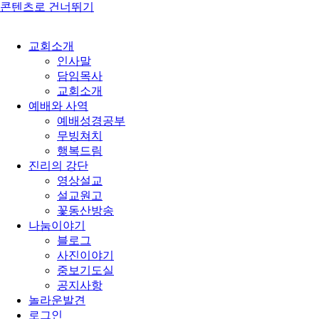
콘텐츠로 건너뛰기
교회소개
인사말
담임목사
교회소개
예배와 사역
예배성경공부
무빙쳐치
행복드림
진리의 강단
영상설교
설교원고
꽃동산방송
나눔이야기
블로그
사진이야기
중보기도실
공지사항
놀라운발견
로그인