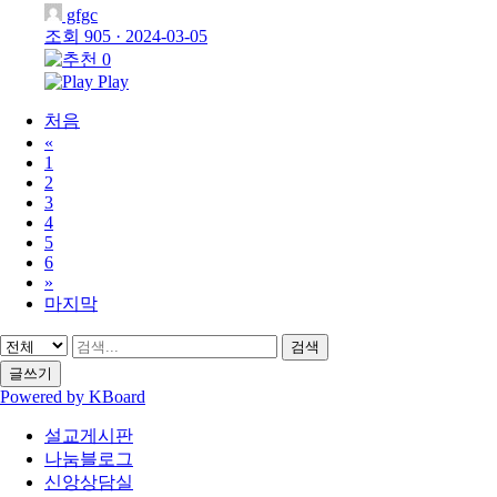
gfgc
조회 905
·
2024-03-05
0
Play
처음
«
1
2
3
4
5
6
»
마지막
검색
글쓰기
Powered by KBoard
설교게시판
나눔블로그
신앙상담실