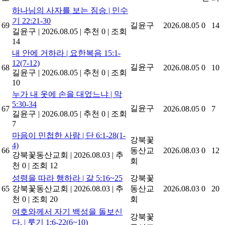
하나님의 사자를 보는 짐승 | 민수
기 22:21-30
69
길윤구
2026.08.05
0
14
길윤구
|
2026.08.05
|
추천 0
|
조회
14
내 안에 거하라 | 요한복음 15:1-
12(7-12)
길윤구
68
2026.08.05
0
10
길윤구
|
2026.08.05
|
추천 0
|
조회
10
누가 내 옷에 손을 대었느냐 | 막
5:30-34
길윤구
67
2026.08.05
0
7
길윤구
|
2026.08.05
|
추천 0
|
조회
7
마음이 민첩한 사람 | 단 6:1-28(1-
강북꽃
4)
66
동산교
2026.08.03
0
12
강북꽃동산교회
|
2026.08.03
|
추
회
천 0
|
조회 12
성령을 따라 행하라 | 갈 5:16~25
강북꽃
65
강북꽃동산교회
|
2026.08.03
|
추
동산교
2026.08.03
0
20
천 0
|
조회 20
회
여호와께서 자기 백성을 돌보신
강북꽃
다. | 룻기 1:6-22(6~10)