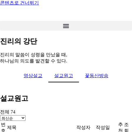
콘텐츠로 건너뛰기
진리의 강단
진리의 말씀이 성령을 만났을 때,
하나님의 의도를 발견할 수 있다.
영상설교
설교원고
꽃동산방송
설교원고
전체 74
번
추
조
제목
작성자
작성일
호
천
회