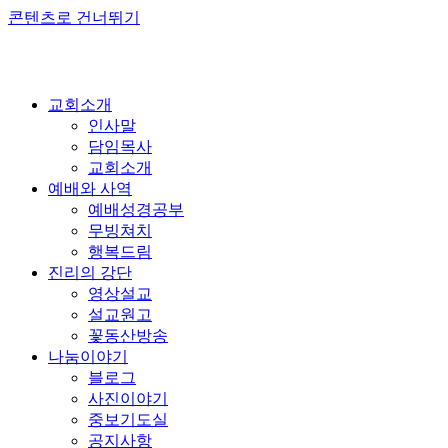
콘텐츠로 건너뛰기
교회소개
인사말
담임목사
교회소개
예배와 사역
예배성경공부
무빙쳐치
행복드림
진리의 강단
영상설교
설교원고
꽃동산방송
나눔이야기
블로그
사진이야기
중보기도실
공지사항