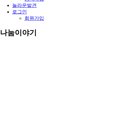
놀라운발견
로그인
회원가입
나눔이야기
증인들의 사진 이야기 기도제목이 있습니다.
블로그
사진이야기
중보기도실
공지사항
블로그
사진이야기
중보기도실
공지사항
사진이야기