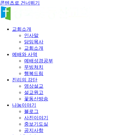
콘텐츠로 건너뛰기
교회소개
인사말
담임목사
교회소개
예배와 사역
예배성경공부
무빙쳐치
행복드림
진리의 강단
영상설교
설교원고
꽃동산방송
나눔이야기
블로그
사진이야기
중보기도실
공지사항