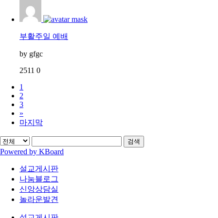
부활주일 예배
by
gfgc
2511
0
1
2
3
»
마지막
검색
Powered by KBoard
설교게시판
나눔블로그
신앙상담실
놀라운발견
설교게시판