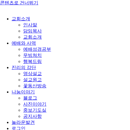
콘텐츠로 건너뛰기
교회소개
인사말
담임목사
교회소개
예배와 사역
예배성경공부
무빙쳐치
행복드림
진리의 강단
영상설교
설교원고
꽃동산방송
나눔이야기
블로그
사진이야기
중보기도실
공지사항
놀라운발견
로그인