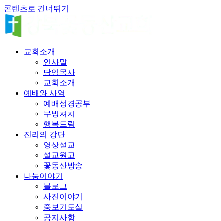
콘텐츠로 건너뛰기
교회소개
인사말
담임목사
교회소개
예배와 사역
예배성경공부
무빙쳐치
행복드림
진리의 강단
영상설교
설교원고
꽃동산방송
나눔이야기
블로그
사진이야기
중보기도실
공지사항